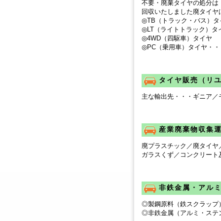
不要・廃棄タイヤの処分は
回収いたしました廃タイヤ
◎TB（トラック・バス）タ
◎LT（ライトトラック）タ
◎4WD（四駆車）タイヤ
◎PC（乗用車）タイヤ・・
タイヤ販売（リ
主な輸出先・・・ギニア／
産業廃棄物収集
廃プラスチック／廃タイヤ
ガラスくず／コンクリート
非鉄金属・アル
◎製鋼原料（鉄スクラップ
◎非鉄金属（アルミ・ステ