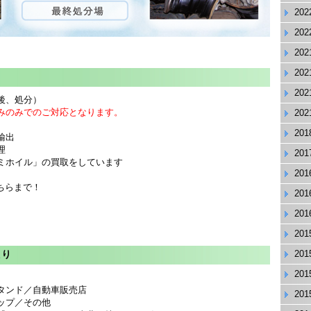
20
20
20
20
20
後、処分）
みのみでのご対応となります。
20
20
輸出
理
20
ミホイル」の買取をしています
20
ちらまで！
20
20
20
取り
20
20
タンド／自動車販売店
20
ップ／その他