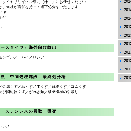
20
『タイヤリサイクル東北（株）』にお任せください
は、当社が責任を持って適正処分をいたします
20
イヤ
イヤ
20
20
・
20
20
ユースタイヤ）海外向け輸出
20
モンゴル／ドバイ／ロシア
20
20
運搬→中間処理施設→最終処分場
20
／金属くず／紙くず／木くず／繊維くず／ゴムくず
及び陶磁器くず／がれき類／破棄機械の引取り
ミ・ステンレスの買取・販売
）
ンレス）